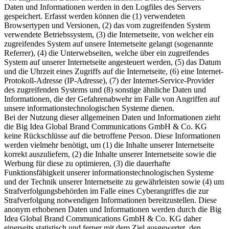
Daten und Informationen werden in den Logfiles des Servers
gespeichert. Erfasst werden können die (1) verwendeten
Browsertypen und Versionen, (2) das vom zugreifenden System
verwendete Betriebssystem, (3) die Internetseite, von welcher ein
zugreifendes System auf unsere Internetseite gelangt (sogenannte
Referrer), (4) die Unterwebseiten, welche über ein zugreifendes
System auf unserer Internetseite angesteuert werden, (5) das Datum
und die Uhrzeit eines Zugriffs auf die Internetseite, (6) eine Internet-
Protokoll-Adresse (IP-Adresse), (7) der Internet-Service-Provider
des zugreifenden Systems und (8) sonstige ähnliche Daten und
Informationen, die der Gefahrenabwehr im Falle von Angriffen auf
unsere informationstechnologischen Systeme dienen.
Bei der Nutzung dieser allgemeinen Daten und Informationen zieht
die Big Idea Global Brand Communications GmbH & Co. KG
keine Rückschlüsse auf die betroffene Person. Diese Informationen
werden vielmehr benötigt, um (1) die Inhalte unserer Internetseite
korrekt auszuliefern, (2) die Inhalte unserer Internetseite sowie die
Werbung für diese zu optimieren, (3) die dauerhafte
Funktionsfähigkeit unserer informationstechnologischen Systeme
und der Technik unserer Internetseite zu gewährleisten sowie (4) um
Strafverfolgungsbehörden im Falle eines Cyberangriffes die zur
Strafverfolgung notwendigen Informationen bereitzustellen. Diese
anonym erhobenen Daten und Informationen werden durch die Big
Idea Global Brand Communications GmbH & Co. KG daher
einerseits statistisch und ferner mit dem Ziel ausgewertet, den